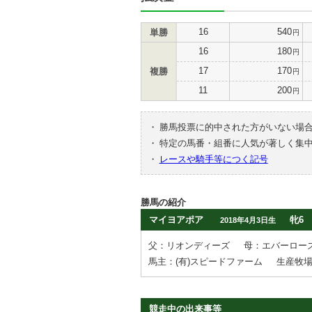
16
540
単勝
円
16
180
円
17
170
複勝
円
11
200
円
・
勝馬投票に的中された方がいない場
・
特定の馬番・組番に人気が著しく集
・
レースや騎手等につく記号
勝馬の紹介
マイヨアポア
牝6
2018年4月3日生
父：リオンディーズ
母：エバーロー
馬主：(有)スピードファーム
生産牧
競走中の出来事等