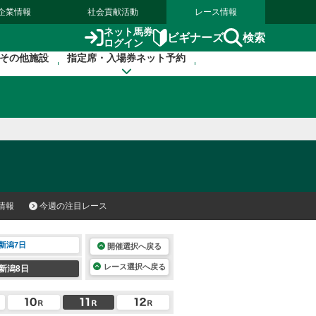
企業情報
社会貢献活動
レース情報
ネット馬券
検索
ビギナーズ
ログイン
その他施設
指定席・入場券ネット予約
情報
今週の注目レース
新潟7日
開催選択へ戻る
レース選択へ戻る
新潟8日