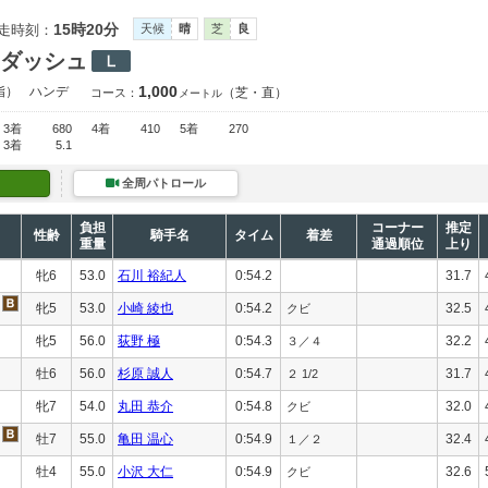
15時20分
走時刻：
天候
晴
芝
良
ダッシュ
1,000
指）
ハンデ
（芝・直）
コース：
メートル
3着
680
4着
410
5着
270
3着
5.1
全周パトロール
負担
コーナー
推定
性齢
騎手名
タイム
着差
重量
通過順位
上り
牝6
53.0
石川 裕紀人
0:54.2
31.7
牝5
53.0
小崎 綾也
0:54.2
32.5
クビ
牝5
56.0
荻野 極
0:54.3
32.2
３／４
牡6
56.0
杉原 誠人
0:54.7
31.7
２ 1/2
牝7
54.0
丸田 恭介
0:54.8
32.0
クビ
牡7
55.0
亀田 温心
0:54.9
32.4
１／２
牡4
55.0
小沢 大仁
0:54.9
32.6
クビ