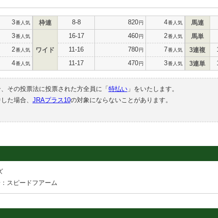
3
8-8
820
4
枠連
馬連
番人気
円
番人気
3
16-17
460
2
馬単
番人気
円
番人気
2
11-16
780
7
ワイド
3連複
番人気
円
番人気
4
11-17
470
3
3連単
番人気
円
番人気
合、その投票法に投票された方全員に「
特払い
」をいたします。
中した場合、
JRAプラス10
の対象にならないことがあります。
ズ
場：スピードフアーム