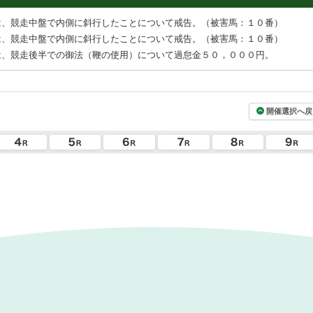
は、競走中盤で内側に斜行したことについて戒告。（被害馬：１０番）
は、競走中盤で内側に斜行したことについて戒告。（被害馬：１０番）
は、競走後半での御法（鞭の使用）について過怠金５０，０００円。
開催選択へ戻