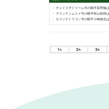
・
チェイスザドリーム号の騎手荻野極
・
マウンテンムスメ号の騎手秋山稔樹
・
カフジテトラゴン号の騎手小崎綾也