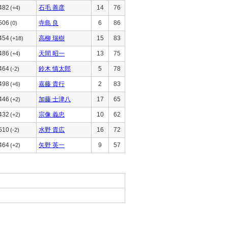
482
石毛 善彦
14
76
(+4)
506
寺島 良
6
86
(0)
454
高柳 瑞樹
15
83
(+18)
486
天間 昭一
13
75
(+4)
464
鈴木 慎太郎
5
78
(-2)
498
嘉藤 貴行
2
83
(+6)
446
加藤 士津八
17
65
(+2)
432
宗像 義忠
10
62
(+2)
510
水野 貴広
16
72
(-2)
464
矢野 英一
9
57
(+2)