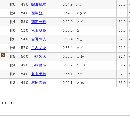
牝6
49.0
嶋田 純次
0:54.9
31.5
ハナ
牡4
54.0
西塚 洸二
0:54.9
31.9
アタマ
牝4
53.0
菊沢 一樹
0:55.0
31.9
クビ
牝6
52.0
秋山 稔樹
0:55.3
33.5
２
牝6
54.0
吉田 隼人
0:55.4
32.3
クビ
牡6
57.0
丹内 祐次
0:55.4
33.3
クビ
牝5
50.0
小林 凌大
0:55.6
32.4
１ 1/4
牝4
49.0
小林 脩斗
0:55.7
32.2
１／２
牝6
54.0
丸山 元気
0:55.7
32.9
ハナ
牝3
49.0
石神 深道
0:56.1
33.9
２ 1/2
10.9 - 11.3