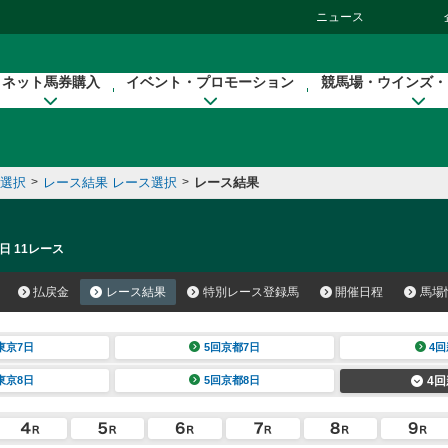
ニュース
ネット馬券購入
イベント・プロモーション
競馬場・ウインズ・
催選択
>
レース結果 レース選択
>
レース結果
日 11レース
払戻金
レース結果
特別レース登録馬
開催日程
馬場
東京7日
5回京都7日
4回
東京8日
5回京都8日
4回