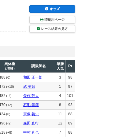
オッズ
印刷用ページ
レース結果の見方
馬体重
単勝
調教師名
Rt
人気
（増減）
488
和田 正一郎
3
98
(0)
472
武 英智
1
97
(+10)
482
矢作 芳人
4
101
(-4)
470
石毛 善彦
8
93
(+2)
434
宗像 義忠
11
88
(0)
496
森田 直行
12
89
(-2)
518
中村 直也
7
88
(+8)