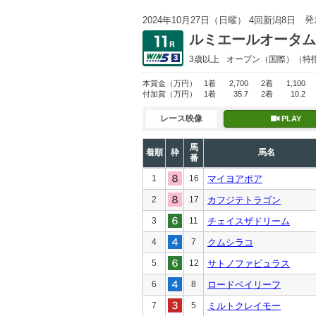
発
2024年10月27日（日曜） 4回新潟8日
ルミエールオータム
3歳以上
オープン
（国際）（特
本賞金
（万円）
1着
2,700
2着
1,100
付加賞
（万円）
1着
35.7
2着
10.2
レース映像
PLAY
馬
着順
枠
馬名
番
1
16
マイヨアポア
2
17
カフジテトラゴン
3
11
チェイスザドリーム
4
7
クムシラコ
5
12
サトノファビュラス
6
8
ロードベイリーフ
7
5
ミルトクレイモー