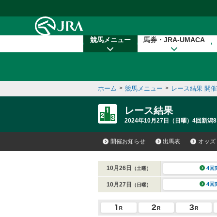
本文へ移動する
競馬メニュー
馬券・JRA-UMACA
ホーム
>
競馬メニュー
>
レース結果 開
レース結果
2024年10月27日（日曜）4回新潟8
開催お知らせ
出馬表
オッズ
10月26日
4回
（土曜）
10月27日
4回
（日曜）