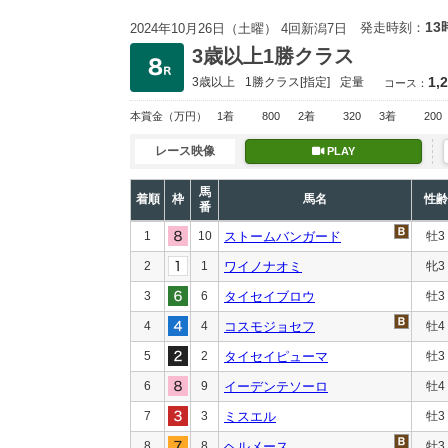
13
発走時刻：
2024年10月26日（土曜） 4回新潟7日
3歳以上1勝クラス
1,
3歳以上
1勝クラス
[指定]
定量
コース：
本賞金
（万円）
1着
800
2着
320
3着
200
レース映像
PLAY
馬
着順
枠
馬名
性齢
番
1
10
ストームバンガード
牡3
2
1
ワイノナオミ
牝3
3
6
タイセイブロウ
牡3
4
4
コスモジョセフ
牡4
5
2
タイセイピューマ
牡3
6
9
イーデンテソーロ
牡4
7
3
ミスエル
牡3
8
8
ヘルメース
牡3