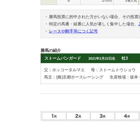
6
170
3
円
番人気
・
勝馬投票に的中された方がいない場合、その投票
・
特定の馬番・組番に人気が著しく集中した場合、
・
レースや騎手等につく記号
勝馬の紹介
ストームバンガード
牡3
2021年2月22日生
父：ホッコータルマエ
母：ストームトウショウ
馬主：(株)京都ホースレーシング
生産牧場：坂本 