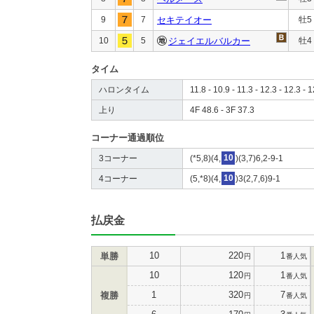
9
7
セキテイオー
牡5
10
5
ジェイエルバルカー
牡4
タイム
ハロンタイム
11.8 - 10.9 - 11.3 - 12.3 - 12.3 - 
上り
4F 48.6 - 3F 37.3
コーナー通過順位
3コーナー
(*5,8)(4,
10
)(3,7)6,2-9-1
4コーナー
(5,*8)(4,
10
)3(2,7,6)9-1
払戻金
10
220
1
単勝
円
番人気
10
120
1
円
番人気
1
320
7
複勝
円
番人気