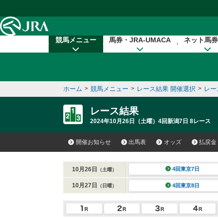
本文へ移動する
競馬メニュー
馬券・JRA-UMACA
ネット馬券
ホーム
>
競馬メニュー
>
レース結果 開催選択
>
レー
レース結果
2024年10月26日（土曜）4回新潟7日 8レース
開催お知らせ
出馬表
オッズ
払戻金
10月26日
4回東京7日
（土曜）
10月27日
4回東京8日
（日曜）