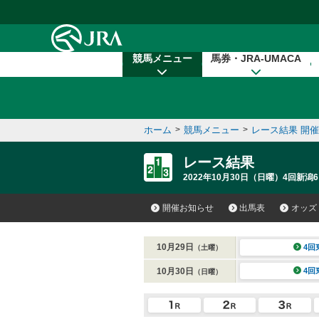
本文へ移動する
競馬メニュー
馬券・JRA-UMACA
ホーム
>
競馬メニュー
>
レース結果 開
レース結果
2022年10月30日（日曜）4回新潟6
開催お知らせ
出馬表
オッズ
10月29日
4回
（土曜）
10月30日
4回
（日曜）