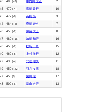
6.0
498
中内田 充正
2
(+2)
6.5
470
嘉藤 貴行
10
(-4)
6.5
472
高橋 亮
3
(-6)
6.4
484
斉藤 崇史
7
(+4)
5.0
456
伊藤 大士
8
(-2)
6.7
480
加藤 和宏
16
(+16)
5.8
456
鮫島 一歩
15
(-2)
6.0
462
上村 洋行
12
(-8)
6.2
436
安達 昭夫
11
(-4)
5.9
450
羽月 友彦
18
(+22)
5.7
458
栗田 徹
17
(0)
9.3
502
畠山 吉宏
13
(-6)