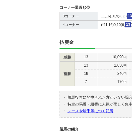
コーナー通過順位
3コーナー
11,16(10,9)(8,6)
13
4コーナー
(*11,16)9,10(6,
13
払戻金
13
10,090
単勝
円
13
1,630
円
18
240
複勝
円
7
170
円
・
勝馬投票に的中された方がいない場
・
特定の馬番・組番に人気が著しく集
・
レースや騎手等につく記号
勝馬の紹介