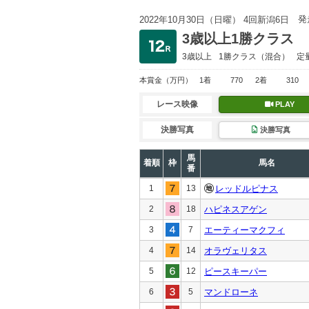
発
2022年10月30日（日曜） 4回新潟6日
3歳以上1勝クラス
3歳以上
1勝クラス
（混合）
定
本賞金
（万円）
1着
770
2着
310
レース映像
PLAY
決勝写真
決勝写真
馬
着順
枠
馬名
番
1
13
レッドルピナス
2
18
ハピネスアゲン
3
7
エーティーマクフィ
4
14
オラヴェリタス
5
12
ピースキーパー
6
5
マンドローネ