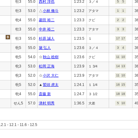
牡3
55.0
西村 淳也
1:23.2
3
３／４
5
5
牡3
53.0
△
小林 脩斗
1:23.2
3
アタマ
1
1
牝4
55.0
菱田 裕二
1:23.3
3
クビ
2
2
牡3
55.0
中井 裕二
1:23.3
3
アタマ
3
3
牡3
55.0
杉原 誠人
1:23.5
3
１
17
17
牝5
55.0
黛 弘人
1:23.6
3
３／４
3
4
牝5
54.0
☆
秋山 稔樹
1:23.6
3
クビ
11
10
牝3
53.0
松岡 正海
1:23.9
3
１ 3/4
14
13
牝3
52.0
☆
小沢 大仁
1:23.9
3
アタマ
11
10
牝5
52.0
▲
鷲頭 虎太
1:24.1
3
１ 1/4
16
15
牝4
55.0
斎藤 新
1:24.7
3
３ 1/2
18
18
せん5
57.0
津村 明秀
1:36.5
4
大差
5
10
12.1 - 12.1 - 11.6 - 12.5