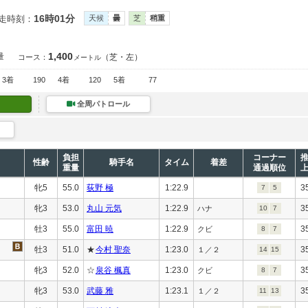
16時01分
走時刻：
天候
曇
芝
稍重
1,400
量
（芝・左）
コース：
メートル
3着
190
4着
120
5着
77
全周パトロール
負担
コーナー
性齢
騎手名
タイム
着差
重量
通過順位
牝5
55.0
荻野 極
1:22.9
3
7
5
牝3
53.0
丸山 元気
1:22.9
3
ハナ
10
7
牡3
55.0
富田 暁
1:22.9
3
クビ
8
7
牡3
51.0
★
今村 聖奈
1:23.0
3
１／２
14
15
牝3
52.0
☆
泉谷 楓真
1:23.0
3
クビ
8
7
牝3
53.0
武藤 雅
1:23.1
3
１／２
11
13