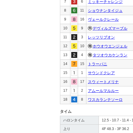
7
6
ミッキーチャレンジ
8
11
ショウナンタイジュ
9
16
ヴェールクレール
10
9
デヴィルズマーブル
11
3
レッツリブオン
12
10
ホウオウエンジェル
13
4
タツオウカケンラン
14
15
トラーパニ
15
1
サウンドクレア
16
17
スウィートメリナ
17
2
アムールマルルー
18
8
ワスカランテソーロ
タイム
ハロンタイム
12.5 - 10.7 - 11.4 - 
上り
4F 48.3 - 3F 36.2