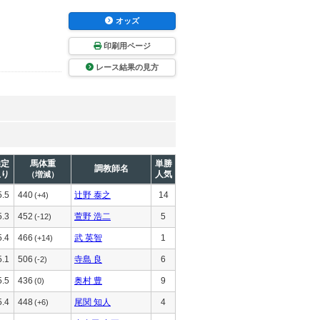
オッズ
印刷用ページ
レース結果の見方
推定
馬体重
単勝
調教師名
上り
人気
（増減）
5.5
440
辻野 泰之
14
(+4)
5.3
452
萱野 浩二
5
(-12)
5.4
466
武 英智
1
(+14)
5.1
506
寺島 良
6
(-2)
5.5
436
奥村 豊
9
(0)
5.4
448
尾関 知人
4
(+6)