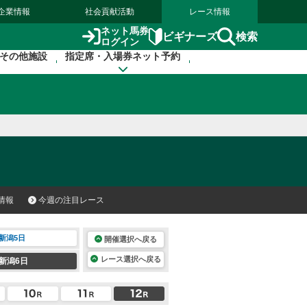
企業情報
社会貢献活動
レース情報
ネット馬券
検索
ビギナーズ
ログイン
その他施設
指定席・入場券ネット予約
情報
今週の注目レース
新潟5日
開催選択へ戻る
レース選択へ戻る
新潟6日