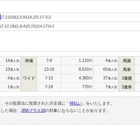
(7,12)18(1,5,4)(14,15)-17-3-2
)(7,12,18)(1,8,4)(5,15)(14,17)3-2
14
7-8
1,110
4
枠連
馬連
番人気
円
番人気
13
13-18
8,610
65
馬単
番人気
円
番人気
4
7-13
4,360
37
ワイド
3連複
番人気
円
番人気
1
7-18
770
7
3連単
番人気
円
番人気
合、その投票法に投票された方全員に「
特払い
」をいたします。
中した場合、
JRAプラス10
の対象にならないことがあります。