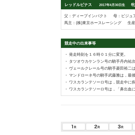
レッドルピナス
牝
2017年4月30日生
父：ディープインパクト
母：ビジュ
馬主：(株)東京ホースレーシング
生
競走中の出来事等
・
発走時刻を１６時０１分に変更。
・
タツオウカケンラン号の騎手丹内祐
・
ヴェールクレール号の騎手菱田裕二
・
マンドローネ号の騎手武藤雅は，最
・
ワスカランテソーロ号は，競走中に
・
ワスカランテソーロ号は，「鼻出血