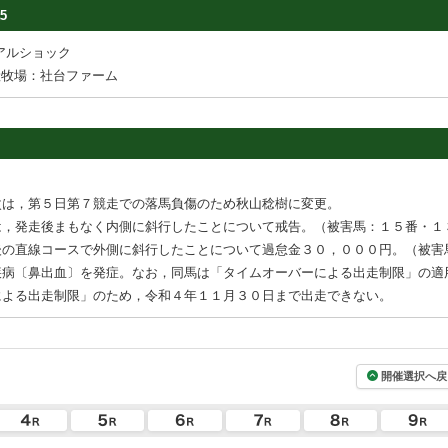
5
アルショック
産牧場：社台ファーム
次は，第５日第７競走での落馬負傷のため秋山稔樹に変更。
は，発走後まもなく内側に斜行したことについて戒告。（被害馬：１５番・１
後の直線コースで外側に斜行したことについて過怠金３０，０００円。（被害
疾病〔鼻出血〕を発症。なお，同馬は「タイムオーバーによる出走制限」の適
による出走制限」のため，令和４年１１月３０日まで出走できない。
開催選択へ戻