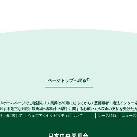
ページトップへ戻る
RAホームページでご確認を！
馬券は20歳になってから
悪徳業者・違法インター
対する厳正な対応
競馬場へ移動中の騎手に関するお願い
払戻金の支払を受けた
ご利用に際して
ウェブアクセシビリティについて
レース情報
ニュース