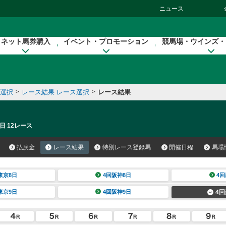
ニュース
ネット馬券購入
イベント・プロモーション
競馬場・ウインズ・
催選択
>
レース結果 レース選択
>
レース結果
日 12レース
払戻金
レース結果
特別レース登録馬
開催日程
馬場
東京8日
4回阪神8日
4回
東京9日
4回阪神9日
4回