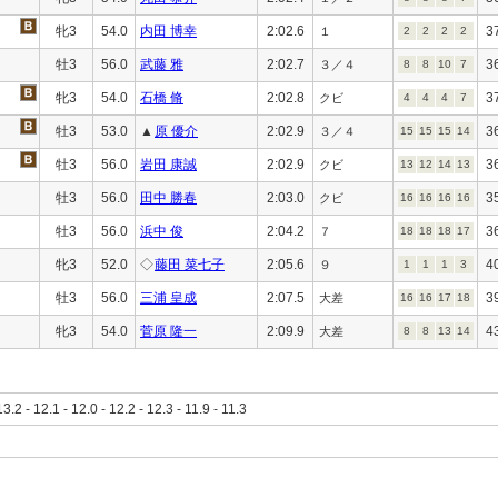
牝3
54.0
内田 博幸
2:02.6
3
１
2
2
2
2
牡3
56.0
武藤 雅
2:02.7
3
３／４
8
8
10
7
牝3
54.0
石橋 脩
2:02.8
3
クビ
4
4
4
7
牡3
53.0
▲
原 優介
2:02.9
3
３／４
15
15
15
14
牡3
56.0
岩田 康誠
2:02.9
3
クビ
13
12
14
13
牡3
56.0
田中 勝春
2:03.0
3
クビ
16
16
16
16
牡3
56.0
浜中 俊
2:04.2
3
７
18
18
18
17
牝3
52.0
◇
藤田 菜七子
2:05.6
4
９
1
1
1
3
牡3
56.0
三浦 皇成
2:07.5
3
大差
16
16
17
18
牝3
54.0
菅原 隆一
2:09.9
4
大差
8
8
13
14
13.2 - 12.1 - 12.0 - 12.2 - 12.3 - 11.9 - 11.3