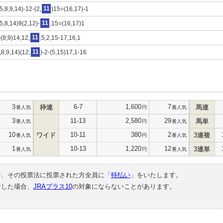
5,8,9,14)-12-(2,
11
)15=(16,17)-1
5,8,14)9(2,12)-
11
,15=(16,17)1
)(8,9)14,12,
11
,5,2,15-17,16,1
,8,9,14)(12,
11
)-2-(5,15)17,1-16
3
6-7
1,600
7
枠連
馬連
番人気
円
番人気
3
11-13
2,580
29
馬単
番人気
円
番人気
10
10-11
380
2
ワイド
3連複
番人気
円
番人気
1
10-13
1,220
12
3連単
番人気
円
番人気
合、その投票法に投票された方全員に「
特払い
」をいたします。
中した場合、
JRAプラス10
の対象にならないことがあります。