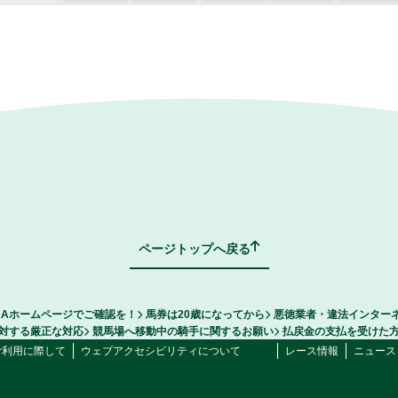
ページトップへ戻る
RAホームページでご確認を！
馬券は20歳になってから
悪徳業者・違法インター
対する厳正な対応
競馬場へ移動中の騎手に関するお願い
払戻金の支払を受けた
ご利用に際して
ウェブアクセシビリティについて
レース情報
ニュース