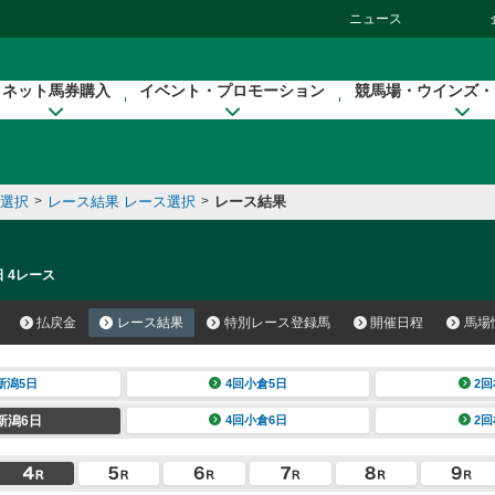
ニュース
ネット馬券購入
イベント・プロモーション
競馬場・ウインズ・
催選択
>
レース結果 レース選択
>
レース結果
日 4レース
払戻金
レース結果
特別レース登録馬
開催日程
馬場
新潟5日
4回小倉5日
2回
新潟6日
4回小倉6日
2回