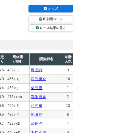
オッズ
印刷用ページ
レース結果の見方
推定
馬体重
単勝
調教師名
上り
人気
（増減）
4.6
492
堀 宣行
3
(-6)
6.0
466
和田 勇介
10
(-4)
6.4
468
栗田 徹
1
(0)
5.9
476
宗像 義忠
2
(+14)
6.8
490
相沢 郁
13
(-8)
6.5
482
的場 均
8
(-4)
6.7
422
武井 亮
4
(+2)
6.6
446
大竹 正博
6
(+4)