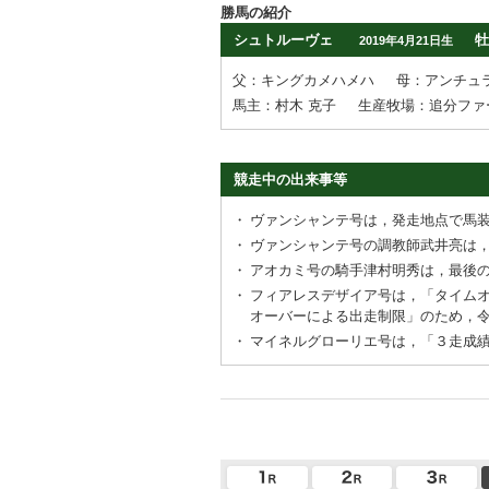
勝馬の紹介
シュトルーヴェ
牡
2019年4月21日生
父：キングカメハメハ
母：アンチュ
馬主：村木 克子
生産牧場：追分ファ
競走中の出来事等
・
ヴァンシャンテ号は，発走地点で馬
・
ヴァンシャンテ号の調教師武井亮は
・
アオカミ号の騎手津村明秀は，最後
・
フィアレスデザイア号は，「タイム
オーバーによる出走制限」のため，
・
マイネルグローリエ号は，「３走成