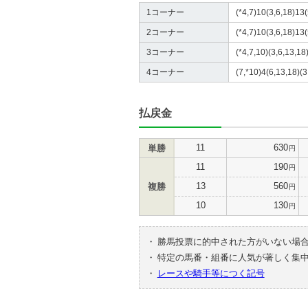
1コーナー
(*4,7)10(3,6,18)13(
2コーナー
(*4,7)10(3,6,18)13(
3コーナー
(*4,7,10)(3,6,13,18
4コーナー
(7,*10)4(6,13,18)(3
払戻金
11
630
単勝
円
11
190
円
13
560
複勝
円
10
130
円
・
勝馬投票に的中された方がいない場
・
特定の馬番・組番に人気が著しく集
・
レースや騎手等につく記号