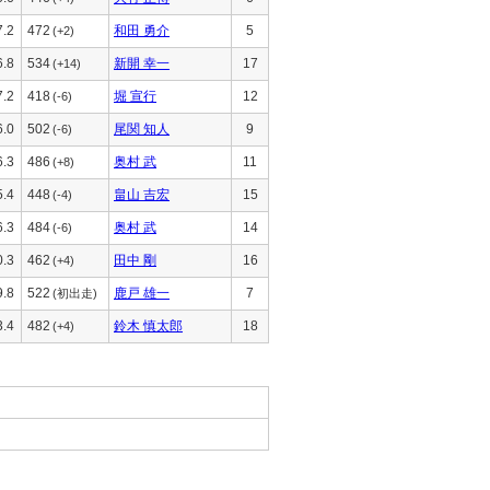
7.2
472
和田 勇介
5
(+2)
6.8
534
新開 幸一
17
(+14)
7.2
418
堀 宣行
12
(-6)
6.0
502
尾関 知人
9
(-6)
6.3
486
奥村 武
11
(+8)
5.4
448
畠山 吉宏
15
(-4)
6.3
484
奥村 武
14
(-6)
0.3
462
田中 剛
16
(+4)
9.8
522
鹿戸 雄一
7
(初出走)
3.4
482
鈴木 慎太郎
18
(+4)