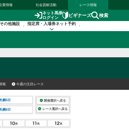
企業情報
社会貢献活動
レース情報
ネット馬券
検索
ビギナーズ
ログイン
その他施設
指定席・入場券ネット予約
情報
今週の注目レース
札幌5日
開催選択へ戻る
レース選択へ戻る
札幌6日