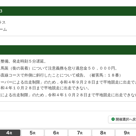
3
ラス
ーム
装整備。発走時刻５分遅延。
，馬装（銜の装着）について注意義務を怠り過怠金５０，０００円。
の直線コースで外側に斜行したことについて戒告。（被害馬：１８番）
オーバーによる出走制限」のため，令和４年９月２８日まで平地競走に出走で
令和４年１０月２８日まで平地競走に出走できない。
績による出走制限」のため，令和４年１０月２８日まで平地競走に出走できな
開催選択へ戻