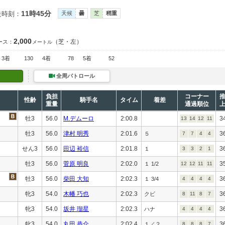
11時45分
走時刻：
天候
曇
芝
稍重
2,000
（芝・左）
ース：
メートル
3着
130
4着
78
5着
52
全周パトロール
負担
コーナー
性齢
騎手名
タイム
着差
重量
通過順位
牡3
56.0
M.デムーロ
2:00.8
3
13
14
12
11
牡3
56.0
津村 明秀
2:01.6
3
５
7
7
4
4
せん3
56.0
田辺 裕信
2:01.8
3
１
3
3
2
1
牡3
56.0
菅原 明良
2:02.0
3
１ 1/2
12
12
11
11
牡3
56.0
柴田 大知
2:02.3
3
１ 3/4
4
4
4
4
牝3
54.0
木幡 巧也
2:02.3
3
クビ
8
11
8
7
牝3
54.0
坂井 瑠星
2:02.3
3
ハナ
4
4
4
4
牝3
54.0
丸田 恭介
2:02.4
3
１／２
8
8
8
7