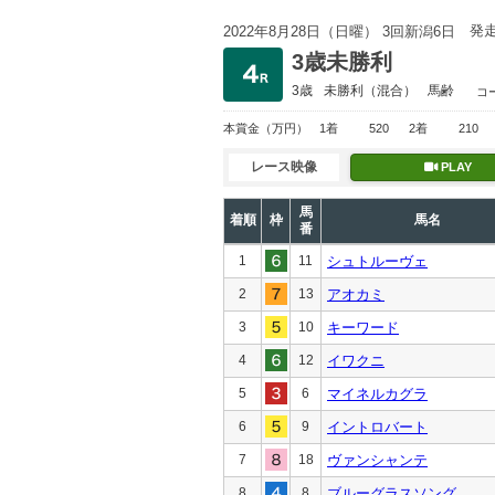
発
2022年8月28日（日曜） 3回新潟6日
3歳未勝利
3歳
未勝利
（混合）
馬齢
コ
本賞金
（万円）
1着
520
2着
210
レース映像
PLAY
馬
着順
枠
馬名
番
1
11
シュトルーヴェ
2
13
アオカミ
3
10
キーワード
4
12
イワクニ
5
6
マイネルカグラ
6
9
イントロバート
7
18
ヴァンシャンテ
8
8
ブルーグラスソング