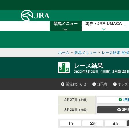
本文へ移動する
競馬メニュー
馬券・JRA-UMACA
ホーム
>
競馬メニュー
>
レース結果 開
レース結果
2022年8月28日（日曜）3回新潟6
開催お知らせ
出馬表
オッズ
8月27日
3回
（土曜）
8月28日
3回
（日曜）