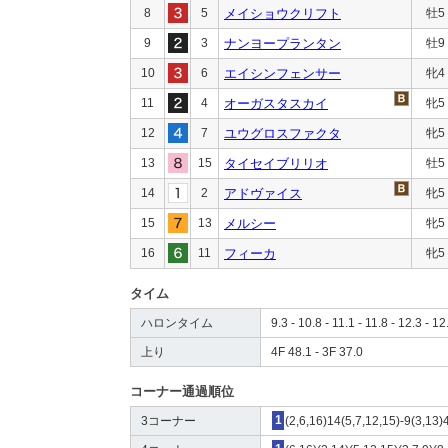
8
5
メイショウクリフト
牡5
9
3
ナンヨープランタン
牡9
10
6
エイシンフェンサー
牝4
11
4
オーガスタスカイ
牝5
12
7
ユウグロスファクタ
牝5
13
15
タイセイブリリオ
牡5
14
2
アドヴァイス
牝5
15
13
メルシー
牝5
16
11
フィーカ
牝5
タイム
ハロンタイム
9.3 - 10.8 - 11.1 - 11.8 - 12.3 - 12
上り
4F 48.1 - 3F 37.0
コーナー通過順位
3コーナー
1
(2,6,16)14(5,7,12,15)-9(3,13)