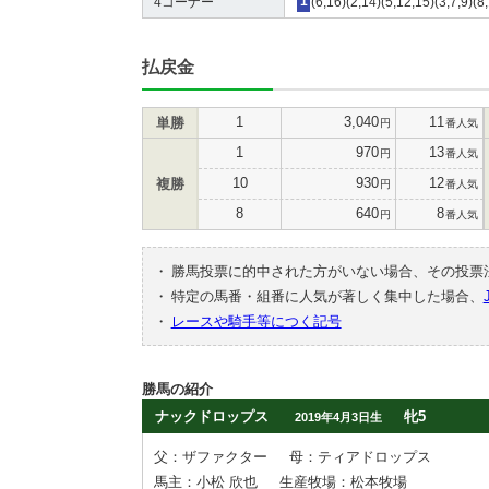
4コーナー
1
(6,16)(2,14)(5,12,15)(3,7,9)(8
払戻金
1
3,040
11
単勝
円
番人気
1
970
13
円
番人気
10
930
12
複勝
円
番人気
8
640
8
円
番人気
・
勝馬投票に的中された方がいない場合、その投票
・
特定の馬番・組番に人気が著しく集中した場合、
・
レースや騎手等につく記号
勝馬の紹介
ナックドロップス
牝5
2019年4月3日生
父：ザファクター
母：ティアドロップス
馬主：小松 欣也
生産牧場：松本牧場