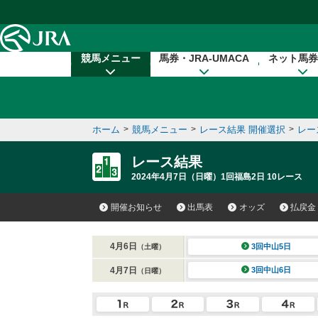
本文へ移動する
競馬メニュー
馬券・JRA-UMACA
ネット馬券
ホーム
>
競馬メニュー
>
レース結果 開催選択
>
レー
レース結果
2024年4月7日（日曜）1回福島2日 10レース
開催お知らせ
出馬表
オッズ
払戻金
4月6日
3回中山5日
（土曜）
4月7日
3回中山6日
（日曜）