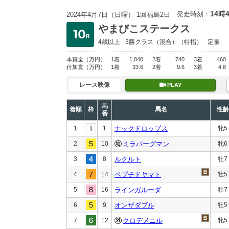
14時
発走時刻：
2024年4月7日（日曜） 1回福島2日
やまびこステークス
4歳以上
3勝クラス
（混合）（特指）
定量
本賞金
（万円）
1着
1,840
2着
740
3着
460
付加賞
（万円）
1着
33.6
2着
9.6
3着
4.8
レース映像
PLAY
馬
着順
枠
馬名
性齢
番
1
1
ナックドロップス
牝5
2
10
ミラバーグマン
牝6
3
8
ルクルト
牡7
4
14
ペプチドヤマト
牡5
5
16
ラインガルーダ
牡7
6
9
オンザダブル
牡5
7
12
クロデメニル
牝5