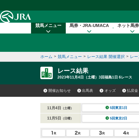
本文へ移動する
競馬メニュー
馬券・JRA-UMACA
ネット馬券
ホーム
>
競馬メニュー
>
レース結果 開催選択
>
レー
レース結果
2023年11月4日（土曜）3回福島1日 6レース
開催お知らせ
出馬表
オッズ
払戻金
11月4日
5回東京1日
（土曜）
11月5日
5回東京2日
（日曜）