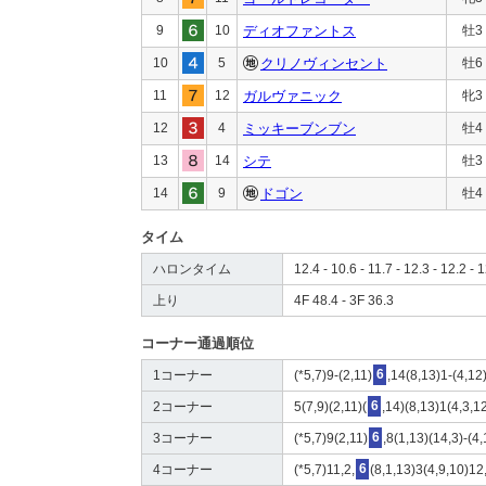
9
10
ディオファントス
牡3
10
5
クリノヴィンセント
牡6
11
12
ガルヴァニック
牝3
12
4
ミッキーブンブン
牡4
13
14
シテ
牡3
14
9
ドゴン
牡4
タイム
ハロンタイム
12.4 - 10.6 - 11.7 - 12.3 - 12.2 - 1
上り
4F 48.4 - 3F 36.3
コーナー通過順位
1コーナー
(*5,7)9-(2,11)
6
,14(8,13)1-(4,12
2コーナー
5(7,9)(2,11)(
6
,14)(8,13)1(4,3,1
3コーナー
(*5,7)9(2,11)
6
,8(1,13)(14,3)-(4
4コーナー
(*5,7)11,2,
6
(8,1,13)3(4,9,10)12