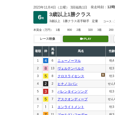
12時
発走時刻：
2023年11月4日（土曜） 3回福島1日
3歳以上1勝クラス
3歳以上
1勝クラス
若手騎手
定量
コース：
本賞金
（万円）
1着
800
2着
320
3着
200
レース映像
PLAY
馬
着順
枠
馬名
性齢
番
1
6
ニューノーマル
牝4
2
13
ヴェルテンベルク
牡3
3
8
クロスライセンス
牡3
4
2
ヒナノコバン
せん
5
3
バレンタインソング
牡3
6
7
アスクオンディープ
せん
7
1
エンライトメント
牡3
8
11
ゴールドレコーダー
牝3