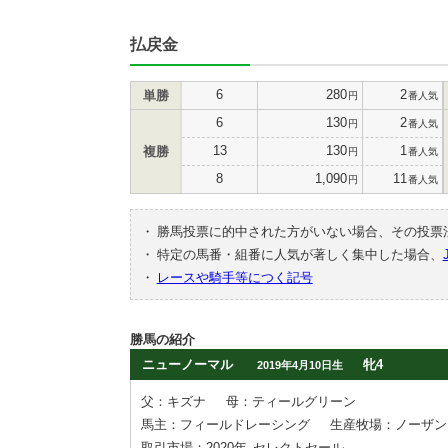
払戻金
6
280
2
単勝
円
番人気
6
130
2
円
番人気
13
130
1
複勝
円
番人気
8
1,090
11
円
番人気
・
勝馬投票に的中された方がいない場合、その投票
・
特定の馬番・組番に人気が著しく集中した場合、
・
レースや騎手等につく記号
勝馬の紹介
ニューノーマル
牝4
2019年4月10日生
父：キズナ
母：ティールグリーン
馬主：フィールドレーシング
生産牧場：ノーザン
取引市場：2020年
セレクトセール