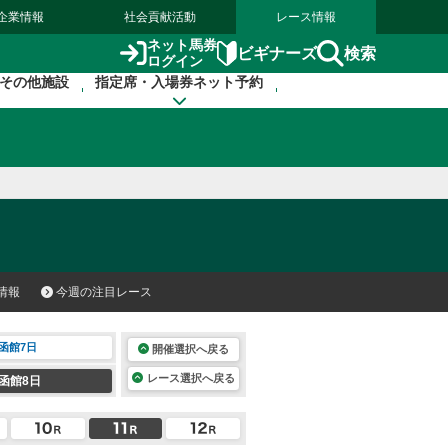
企業情報
社会貢献活動
レース情報
ネット馬券
検索
ビギナーズ
ログイン
その他施設
指定席・入場券ネット予約
情報
今週の注目レース
函館7日
開催選択へ戻る
レース選択へ戻る
函館8日