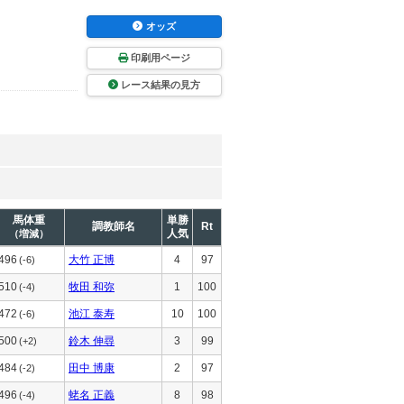
オッズ
印刷用ページ
レース結果の見方
馬体重
単勝
調教師名
Rt
人気
（増減）
496
大竹 正博
4
97
(-6)
510
牧田 和弥
1
100
(-4)
472
池江 泰寿
10
100
(-6)
500
鈴木 伸尋
3
99
(+2)
484
田中 博康
2
97
(-2)
496
蛯名 正義
8
98
(-4)