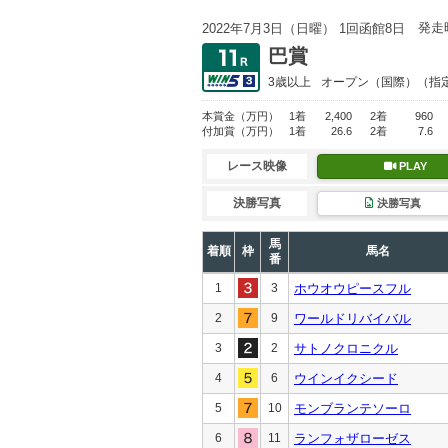
発走
2022年7月3日（日曜） 1回函館8日
巴賞
3歳以上
オープン
（国際）（指
本賞金
（万円）
1着
2,400
2着
960
付加賞
（万円）
1着
26.6
2着
7.6
レース映像
PLAY
決勝写真
決勝写真
馬
着順
枠
馬名
番
1
3
ホウオウピースフル
2
9
ワールドリバイバル
3
2
サトノクロニクル
4
6
ウインイクシード
5
10
モンブランテソーロ
6
11
ランフォザローゼス