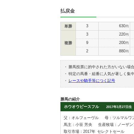
払戻金
3
630
単勝
円
3
220
円
9
200
複勝
円
2
880
円
・
勝馬投票に的中された方がいない場
・
特定の馬番・組番に人気が著しく集
・
レースや騎手等につく記号
勝馬の紹介
ホウオウピースフル
2017年3月27日生
父：オルフェーヴル
母：ツルマルワ
馬主：小笹 芳央
生産牧場：ノーザン
取引市場：2017年
セレクトセール