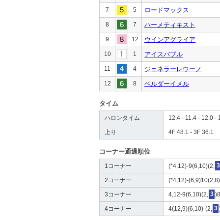
7
5
ロードマックス
8
7
ハーメティキスト
9
12
ウインアグライア
10
1
アイスバブル
11
4
ジェネラーレウーノ
12
8
ベルダーイメル
タイム
ハロンタイム
12.4 - 11.4 - 12.0 - 
上り
4F 48.1 - 3F 36.1
コーナー通過順位
1コーナー
(*4,12)-9(6,10)(2,
3
2コーナー
(*4,12)-(6,9)10(2,8)
3コーナー
4,12-9(6,10)(2,
3
)
4コーナー
4(12,9)(6,10)-(2,
3