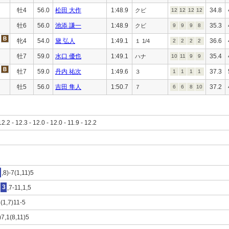
牡4
56.0
松田 大作
1:48.9
34.8
クビ
12
12
12
12
牡6
56.0
池添 謙一
1:48.9
35.3
クビ
9
9
9
8
牝4
54.0
黛 弘人
1:49.1
36.6
１ 1/4
2
2
2
2
牡7
59.0
水口 優也
1:49.1
35.4
ハナ
10
11
9
9
牡7
59.0
丹内 祐次
1:49.6
37.3
３
1
1
1
1
牡5
56.0
吉田 隼人
1:50.7
37.2
７
6
6
8
10
12.2 - 12.3 - 12.0 - 12.0 - 11.9 - 12.2
,8)-7(1,11)5
3
,7-11,1,5
8(1,7)11-5
)7,1(8,11)5