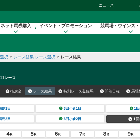
ニュース
ネット馬券購入
イベント・プロモーション
競馬場・ウインズ・
催選択
>
レース結果 レース選択
>
レース結果
 11レース
払戻金
レース結果
特別レース登録馬
開催日程
馬場
福島1日
3回小倉1日
1回
福島2日
3回小倉2日
1回