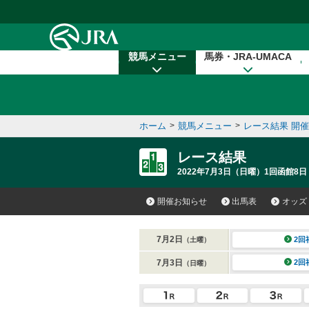
本文へ移動する
競馬メニュー
馬券・JRA-UMACA
ホーム
>
競馬メニュー
>
レース結果 開
レース結果
2022年7月3日（日曜）1回函館8日
開催お知らせ
出馬表
オッズ
7月2日
2回
（土曜）
7月3日
2回
（日曜）