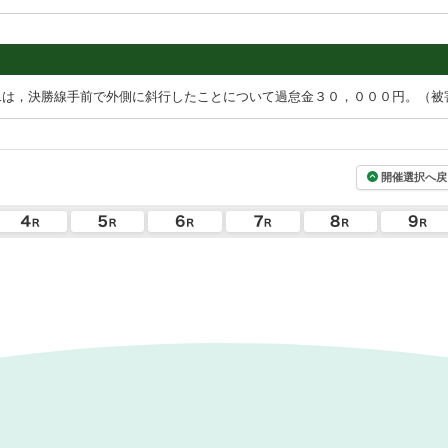
二は，決勝線手前で外側に斜行したことについて過怠金３０，０００円。（被
開催選択へ戻