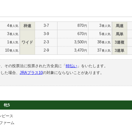
4
3-7
870
3
枠連
馬連
番人気
円
番人気
3
3-9
670
5
馬単
番人気
円
番人気
1
2-3
3,500
38
ワイド
3連複
番人気
円
番人気
10
2-9
3,470
37
3連単
番人気
円
番人気
合、その投票法に投票された方全員に「
特払い
」をいたします。
中した場合、
JRAプラス10
の対象にならないことがあります。
牝5
ンピース
ファーム