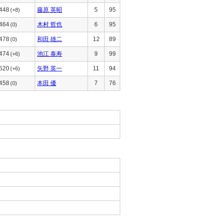
448
藤原 英昭
5
95
(+8)
464
木村 哲也
6
95
(0)
478
和田 雄二
12
89
(0)
474
池江 泰寿
9
99
(+6)
520
矢野 英一
11
94
(+6)
458
本田 優
7
76
(0)