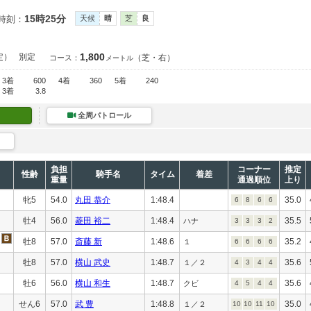
15時25分
時刻：
天候
晴
芝
良
1,800
定）
別定
（芝・右）
コース：
メートル
3着
600
4着
360
5着
240
3着
3.8
全周パトロール
負担
コーナー
推定
性齢
騎手名
タイム
着差
重量
通過順位
上り
牝5
54.0
丸田 恭介
1:48.4
35.0
6
8
6
6
牡4
56.0
菱田 裕二
1:48.4
35.5
ハナ
3
3
3
2
牡8
57.0
斎藤 新
1:48.6
35.2
１
6
6
6
6
牡8
57.0
横山 武史
1:48.7
35.6
１／２
4
3
4
4
牡6
56.0
横山 和生
1:48.7
35.6
クビ
4
5
4
4
せん6
57.0
武 豊
1:48.8
35.0
１／２
10
10
11
10