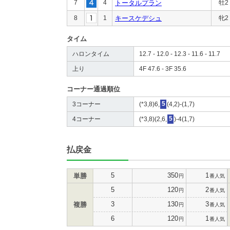
7
4
トータルプラン
牡2
8
1
キースケデシュ
牝2
タイム
ハロンタイム
12.7 - 12.0 - 12.3 - 11.6 - 11.7
上り
4F 47.6 - 3F 35.6
コーナー通過順位
3コーナー
(*3,8)6,
5
(4,2)-(1,7)
4コーナー
(*3,8)(2,6,
5
)-4(1,7)
払戻金
5
350
1
単勝
円
番人気
5
120
2
円
番人気
3
130
3
複勝
円
番人気
6
120
1
円
番人気