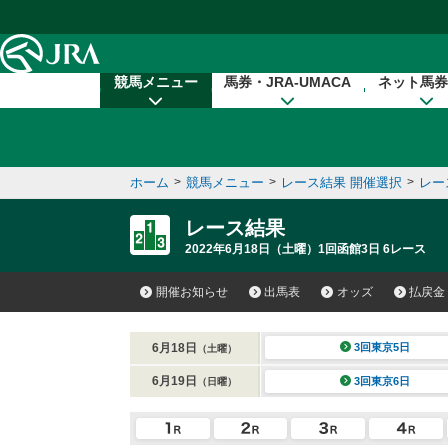
本文へ移動する
競馬メニュー
馬券・JRA-UMACA
ネット馬券
ホーム
>
競馬メニュー
>
レース結果 開催選択
>
レー
レース結果
2022年6月18日（土曜）1回函館3日 6レース
開催お知らせ
出馬表
オッズ
払戻金
6月18日
3回東京5日
（土曜）
6月19日
3回東京6日
（日曜）