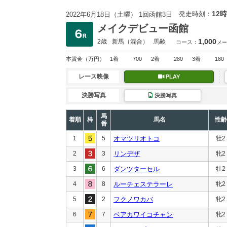
12時
発走時刻：
2022年6月18日（土曜） 1回函館3日
メイクデビュー函館
1,000
2歳
新馬
（混合）
馬齢
コース：
メー
本賞金
（万円）
1着
700
2着
280
3着
180
レース映像
PLAY
決勝写真
決勝写真
馬
着順
枠
馬名
性齢
番
1
5
オマツリオトコ
牡2
2
3
リンデザ
牝2
3
6
ダンツターセル
牡2
4
8
ルーチェステラーレ
牝2
5
2
フクノワカバ
牝2
6
7
ベアカワイコチャン
牝2