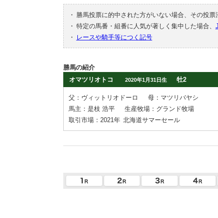
・
勝馬投票に的中された方がいない場合、その投票
・
特定の馬番・組番に人気が著しく集中した場合、
・
レースや騎手等につく記号
勝馬の紹介
オマツリオトコ
牡2
2020年1月31日生
父：ヴィットリオドーロ
母：マツリバヤシ
馬主：是枝 浩平
生産牧場：グランド牧場
取引市場：2021年
北海道サマーセール