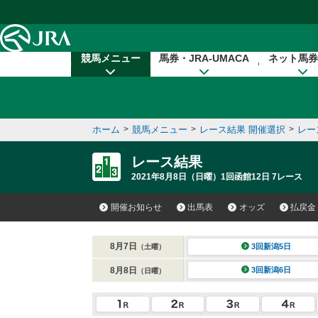
本文へ移動する
競馬メニュー
馬券・JRA-UMACA
ネット馬券
ホーム
>
競馬メニュー
>
レース結果 開催選択
>
レー
レース結果
2021年8月8日（日曜）1回函館12日 7レース
開催お知らせ
出馬表
オッズ
払戻金
8月7日
3回新潟5日
（土曜）
8月8日
3回新潟6日
（日曜）