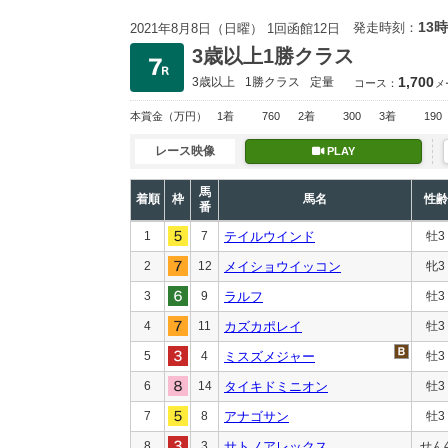
13時
発走時刻：
2021年8月8日（日曜） 1回函館12日
3歳以上1勝クラス
1,700
3歳以上
1勝クラス
定量
コース：
メ
本賞金
（万円）
1着
760
2着
300
3着
190
レース映像
PLAY
馬
着順
枠
馬名
性齢
番
1
7
テイルウインド
牡3
2
12
メイショウイッコン
牝3
3
9
ラルフ
牡3
4
11
カズカポレイ
牡3
5
4
ミスズメジャー
牡3
6
14
タイキドミニオン
牡3
7
8
アナゴサン
牡3
8
3
サトノアレックス
せん