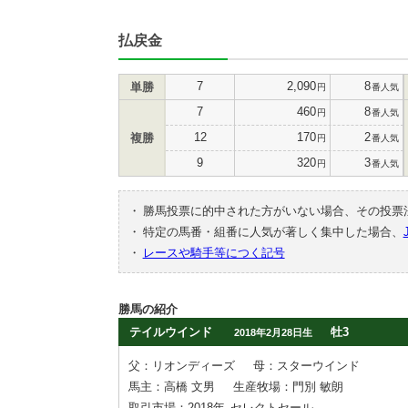
払戻金
7
2,090
8
単勝
円
番人気
7
460
8
円
番人気
12
170
2
複勝
円
番人気
9
320
3
円
番人気
・
勝馬投票に的中された方がいない場合、その投票
・
特定の馬番・組番に人気が著しく集中した場合、
・
レースや騎手等につく記号
勝馬の紹介
テイルウインド
牡3
2018年2月28日生
父：リオンディーズ
母：スターウインド
馬主：高橋 文男
生産牧場：門別 敏朗
取引市場：2018年
セレクトセール